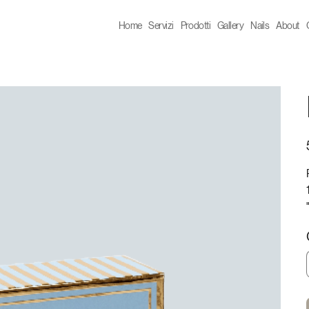
Home
Servizi
Prodotti
Gallery
Nails
About
P