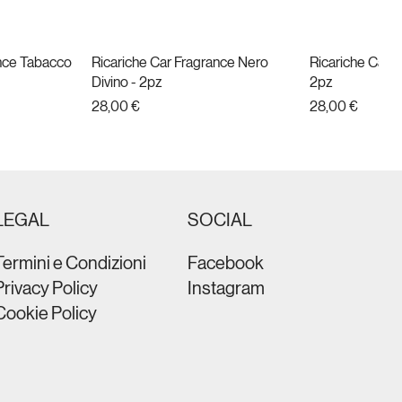
ance Tabacco
da
Ricariche Car Fragrance Nero
Vista rapida
Ricariche Car F
Vist
Divino - 2pz
2pz
Prezzo
Prezzo
28,00 €
28,00 €
Nuovo
LEGAL
SOCIAL
Termini e Condizioni
Facebook
Privacy Policy
Instagram
Cookie Policy
t Black
brain Metal
da
da
PHON ULTRA COMPACT ION
Vista rapida
PHON BRAVO 
Vist
 nero
Colore nero
Prezzo
109,00 €
Prezzo
59,90 €