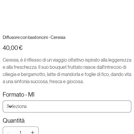
Diffusore con bastoncini - Ceresia
Prezzo
40,00 €
Ceresia, è il riflesso di un viaggio olfattivo ispirato alla leggerezza
e alla freschezza. Il suo bouquet fruttato nasce dall'intreccio di
ciliegia e bergamotto, latte di mandorla e foglie di fico, dando vita
a una sinfonia succosa, fresca e giocosa.
Formato - Ml
Quantità