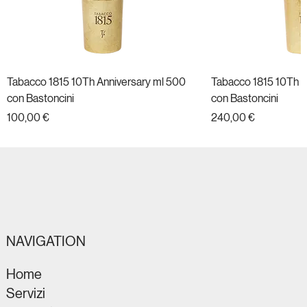
Tabacco 1815 10Th Anniversary ml 500
Tabacco 1815 10Th A
con Bastoncini
con Bastoncini
Prezzo
Prezzo
100,00 €
240,00 €
Nuovo
Nuovo
Nuovo
Nuovo
Nuovo
Nuovo
Nuovo
Nuovo
Nuovo
Nuovo
Nuovo
Nuovo
NAVIGATION
Home
Servizi