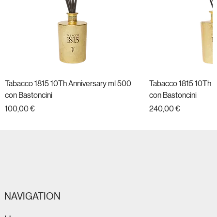
Tabacco 1815 10Th Anniversary ml 500
Tabacco 1815 10Th A
con Bastoncini
con Bastoncini
Prezzo
Prezzo
100,00 €
240,00 €
Nuovo
Nuovo
Nuovo
Nuovo
Nuovo
Nuovo
Nuovo
Nuovo
Nuovo
Nuovo
Nuovo
Nuovo
NAVIGATION