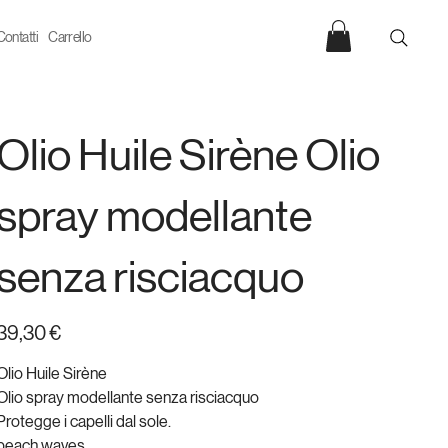
Contatti
Carrello
Olio Huile Sirène Olio
spray modellante
senza risciacquo
rezzo
39,30 €
Olio Huile Sirène
Olio spray modellante senza risciacquo
Protegge i capelli dal sole.
beach waves