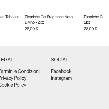
ance Tabacco
da
Ricariche Car Fragrance Nero
Vista rapida
Ricariche Car F
Vist
Divino - 2pz
2pz
Prezzo
Prezzo
28,00 €
28,00 €
Nuovo
LEGAL
SOCIAL
Termini e Condizioni
Facebook
Privacy Policy
Instagram
Cookie Policy
t Black
brain Metal
da
da
PHON ULTRA COMPACT ION
Vista rapida
PHON BRAVO 
Vist
 nero
Colore nero
Prezzo
109,00 €
Prezzo
59,90 €