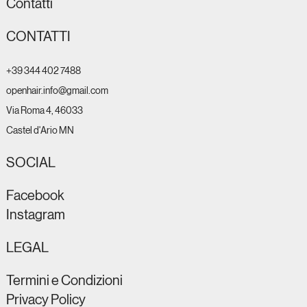
Esaurito
Esaurito
Esaurito
Contatti
Prezzo
Prezzo
Prezzo
Prezzo
Prezzo
Prezzo
28,00 €
28,00 €
55,00 €
59,90 €
28,00 €
86,00 €
CONTATTI
+39 344 402 7488
openhair.info@gmail.com
Via Roma 4, 46033
Castel d'Ario MN
SOCIAL
Facebook
Instagram
LEGAL
Termini e Condizioni
Privacy Policy