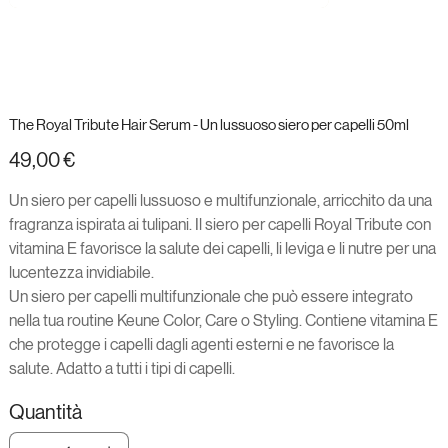
The Royal Tribute Hair Serum - Un lussuoso siero per capelli 50ml
Prezzo
49,00 €
Un siero per capelli lussuoso e multifunzionale, arricchito da una
fragranza ispirata ai tulipani. Il siero per capelli Royal Tribute con
vitamina E favorisce la salute dei capelli, li leviga e li nutre per una
lucentezza invidiabile.
Un siero per capelli multifunzionale che può essere integrato
nella tua routine Keune Color, Care o Styling. Contiene vitamina E
che protegge i capelli dagli agenti esterni e ne favorisce la
salute. Adatto a tutti i tipi di capelli.
Quantità