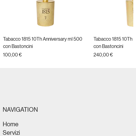
Tabacco 1815 10Th Anniversary ml 500
Tabacco 1815 10Th A
con Bastoncini
con Bastoncini
Prezzo
Prezzo
100,00 €
240,00 €
Nuovo
Nuovo
Nuovo
Nuovo
Nuovo
Nuovo
Nuovo
Nuovo
Nuovo
Nuovo
Nuovo
Nuovo
NAVIGATION
Home
Servizi