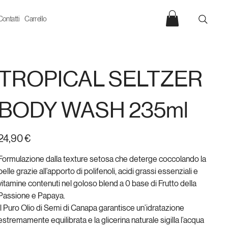
Contatti
Carrello
TROPICAL SELTZER
BODY WASH 235ml
rezzo
24,90 €
Formulazione dalla texture setosa che deterge coccolando la
pelle grazie all’apporto di polifenoli, acidi grassi essenziali e
vitamine contenuti nel goloso blend a 0 base di Frutto della
Passione e Papaya.
Il Puro Olio di Semi di Canapa garantisce un’idratazione
estremamente equilibrata e la glicerina naturale sigilla l’acqua