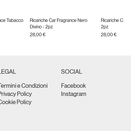
ance Tabacco
da
Ricariche Car Fragrance Nero
Vista rapida
Ricariche Car F
Vist
Divino - 2pz
2pz
Prezzo
Prezzo
28,00 €
28,00 €
Nuovo
LEGAL
SOCIAL
Termini e Condizioni
Facebook
Privacy Policy
Instagram
Cookie Policy
t Black
brain Metal
da
da
PHON ULTRA COMPACT ION
Vista rapida
PHON BRAVO 
Vist
 nero
Colore nero
Prezzo
109,00 €
Prezzo
59,90 €