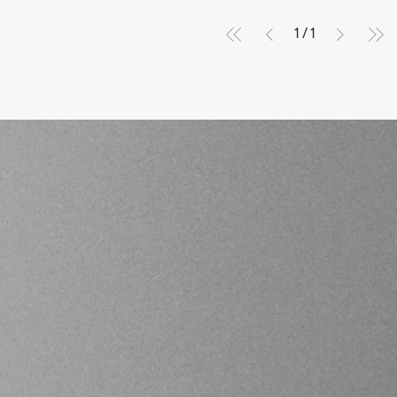
1
/
1