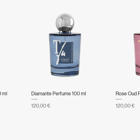
0 ml
Diamante Perfume 100 ml
Rose Oud P
Prezzo
Prezzo
120,00 €
120,00 €