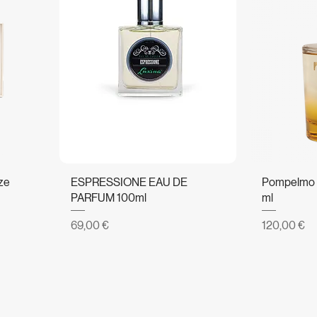
ze
ESPRESSIONE EAU DE
Pompelmo 
PARFUM 100ml
ml
Prezzo
Prezzo
69,00 €
120,00 €