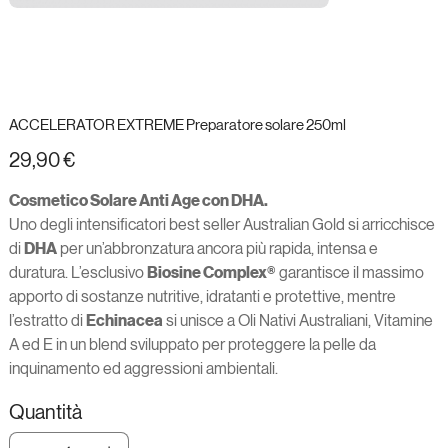
ACCELERATOR EXTREME Preparatore solare 250ml
Prezzo
29,90 €
Cosmetico Solare Anti Age con DHA.
Uno degli intensificatori best seller Australian Gold si arricchisce
di
DHA
per un’abbronzatura ancora più rapida, intensa e
duratura. L’esclusivo
Biosine Complex®
garantisce il massimo
apporto di sostanze nutritive, idratanti e protettive, mentre
l’estratto di
Echinacea
si unisce a Oli Nativi Australiani, Vitamine
A ed E in un blend sviluppato per proteggere la pelle da
inquinamento ed aggressioni ambientali.
Quantità