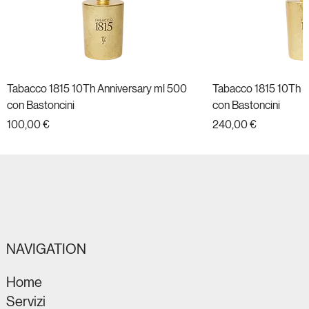
Tabacco 1815 10Th Anniversary ml 500
Tabacco 1815 10Th A
con Bastoncini
con Bastoncini
Prezzo
Prezzo
100,00 €
240,00 €
Nuovo
Nuovo
Nuovo
Nuovo
Nuovo
Nuovo
Nuovo
Nuovo
Nuovo
Nuovo
Nuovo
Nuovo
NAVIGATION
Home
Servizi