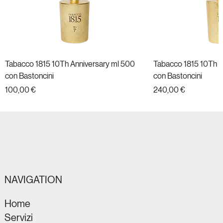
Tabacco 1815 10Th Anniversary ml 500
Tabacco 1815 10Th A
con Bastoncini
con Bastoncini
Prezzo
Prezzo
100,00 €
240,00 €
Nuovo
Nuovo
Nuovo
Nuovo
Nuovo
Nuovo
Nuovo
Nuovo
Nuovo
Nuovo
Nuovo
Nuovo
NAVIGATION
Home
Servizi