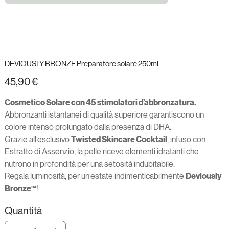
DEVIOUSLY BRONZE Preparatore solare 250ml
Prezzo
45,90 €
Cosmetico Solare con 45 stimolatori d’abbronzatura.
Abbronzanti istantanei di qualità superiore garantiscono un
colore intenso prolungato dalla presenza di DHA.
Grazie all’esclusivo
Twisted Skincare Cocktail
, infuso con
Estratto di Assenzio, la pelle riceve elementi idratanti che
nutrono in profondità per una setosità indubitabile.
Regala luminosità, per un’estate indimenticabilmente
Deviously
Bronze™
!
Quantità