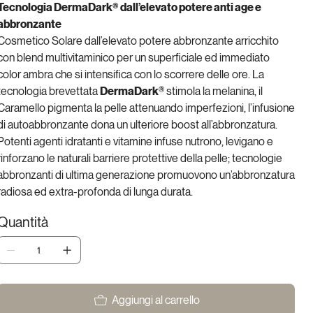
Tecnologia DermaDark® dall’elevato potere anti age e
abbronzante
Cosmetico Solare dall’elevato potere abbronzante arricchito
con blend multivitaminico per un superficiale ed immediato
color ambra che si intensifica con lo scorrere delle ore. La
tecnologia brevettata
DermaDark
® stimola la melanina, il
Caramello pigmenta la pelle attenuando imperfezioni, l’infusione
di autoabbronzante dona un ulteriore boost all’abbronzatura.
Potenti agenti idratanti e vitamine infuse nutrono, levigano e
rinforzano le naturali barriere protettive della pelle; tecnologie
abbronzanti di ultima generazione promuovono un’abbronzatura
radiosa ed extra-profonda di lunga durata.
Quantità
Aggiungi al carrello