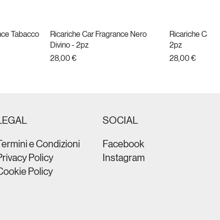
ance Tabacco
da
Ricariche Car Fragrance Nero
Vista rapida
Ricariche Car F
Vist
Divino - 2pz
2pz
Prezzo
Prezzo
28,00 €
28,00 €
Nuovo
LEGAL
SOCIAL
Termini e Condizioni
Facebook
Privacy Policy
Instagram
Cookie Policy
t Black
brain Metal
da
da
PHON ULTRA COMPACT ION
Vista rapida
PHON BRAVO 
Vist
 nero
Colore nero
Prezzo
109,00 €
Prezzo
59,90 €