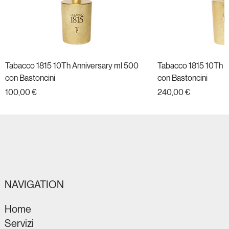
Tabacco 1815 10Th Anniversary ml 500
Tabacco 1815 10Th A
con Bastoncini
con Bastoncini
Prezzo
Prezzo
100,00 €
240,00 €
Nuovo
Nuovo
Nuovo
Nuovo
Nuovo
Nuovo
Nuovo
Nuovo
Nuovo
Nuovo
Nuovo
Nuovo
NAVIGATION
Home
Servizi