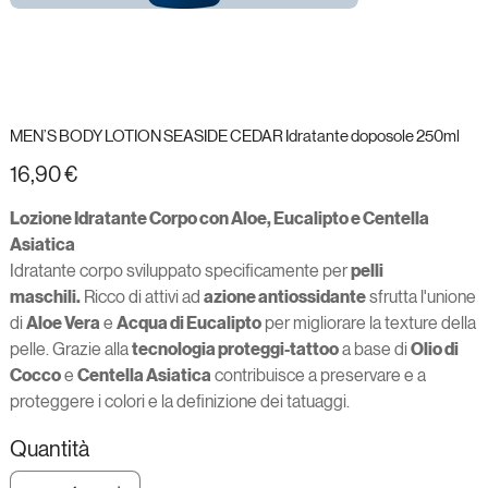
MEN’S BODY LOTION SEASIDE CEDAR Idratante doposole 250ml
Prezzo
16,90 €
Lozione Idratante Corpo con Aloe, Eucalipto e Centella
Asiatica
Idratante corpo sviluppato specificamente per
pelli
maschili.
Ricco di attivi ad
azione antiossidante
sfrutta l'unione
di
Aloe Vera
e
Acqua di Eucalipto
per migliorare la texture della
pelle. Grazie alla
tecnologia proteggi-tattoo
a base di
Olio di
Cocco
e
Centella Asiatica
contribuisce a preservare e a
proteggere i colori e la definizione dei tatuaggi.
Quantità