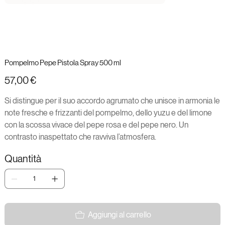
Pompelmo Pepe Pistola Spray 500 ml
Prezzo
57,00 €
Si distingue per il suo accordo agrumato che unisce in armonia le
note fresche e frizzanti del pompelmo, dello yuzu e del limone
con la scossa vivace del pepe rosa e del pepe nero. Un
contrasto inaspettato che ravviva l’atmosfera.
Quantità
Aggiungi al carrello