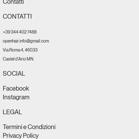
Esaurito
Esaurito
Esaurito
Contatti
Prezzo
Prezzo
Prezzo
Prezzo
Prezzo
Prezzo
28,00 €
28,00 €
55,00 €
59,90 €
28,00 €
86,00 €
CONTATTI
+39 344 402 7488
openhair.info@gmail.com
Via Roma 4, 46033
Castel d'Ario MN
SOCIAL
Facebook
Instagram
LEGAL
Termini e Condizioni
Privacy Policy