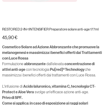
RESTORED 2-IN-1 INTENSIFIER Preparatore solare anti-age 177ml
Prezzo
45,90 €
Cosmetico Solare ad Azione Abbronzante che promuove la
melanogenesi e massimizza i benefici offerti dai Trattamenti
con Luce Rossa
Formulazione
abbronzante
dall’elevata
concentrazione di
attivi anti-age
con tecnologia
Pu[red]®Technology
che
massimizza i benefici offerti dai trattamenti con Luce Rossa.
L'infusione di
Acido Ialuronico, vitamina C, tecnologia CT-
Protect e Aloe Vera
svolge un'efficace azione anti-age.
Privo di SPF.
Come si applica: in caso di esposizione ai raggi solari