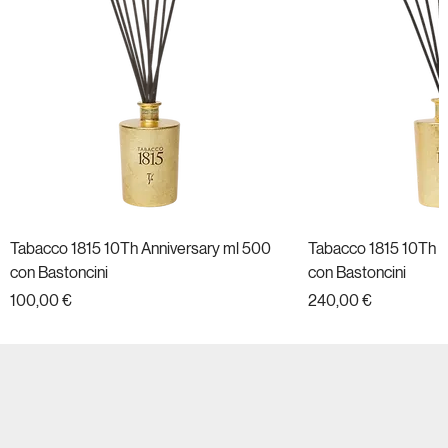
Tabacco 1815 10Th Anniversary ml 500
Tabacco 1815 10Th A
con Bastoncini
con Bastoncini
Prezzo
Prezzo
100,00 €
240,00 €
Nuovo
Nuovo
Nuovo
Nuovo
Nuovo
Nuovo
Nuovo
Nuovo
Nuovo
Nuovo
Nuovo
Nuovo