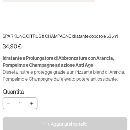
SPARKLING CITRUS & CHAMPAGNE Idratante doposole 535ml
Prezzo
34,90 €
Idratante e Prolungatore di Abbronzatura con Arancia,
Pompelmo e Champagne ad azione Anti Age
Disseta, nutre e protegge grazie a un frizzante blend di Arancia,
Pompelmo e Champagne dall’elevato potere antiossidante.
Quantità
Aggiungi al carrello