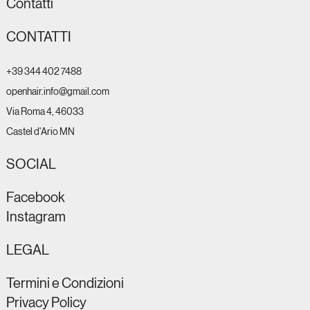
Esaurito
Esaurito
Esaurito
Contatti
Prezzo
Prezzo
Prezzo
Prezzo
Prezzo
Prezzo
28,00 €
28,00 €
55,00 €
59,90 €
28,00 €
86,00 €
CONTATTI
+39 344 402 7488
openhair.info@gmail.com
Via Roma 4, 46033
Castel d'Ario MN
SOCIAL
Facebook
Instagram
LEGAL
Termini e Condizioni
Privacy Policy