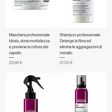
Maschera professionale
Shampoo professionale
Idrata, dona morbidezza
Deterge la fibra ed
e previene la rottura del
elimina le aggregazioni di
capello
metallo.
Prezzo
Prezzo
23,90 €
21,00 €