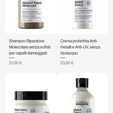
Shampoo Riparatore
Crema protettiva Anti-
Molecolare senza solfati
metalli e Anti-UV, senza
per capelli danneggiati
risciacquo.
Prezzo
Prezzo
21,00 €
23,90 €