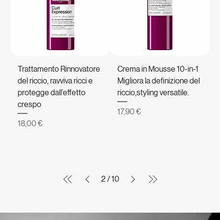
Trattamento Rinnovatore
Crema in Mousse 10-in-1
del riccio, ravviva ricci e
Migliora la definizione del
protegge dall’effetto
riccio,styling versatile.
crespo
Prezzo
17,90 €
Prezzo
18,00 €
2
/
10