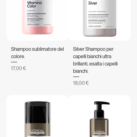
Shampoo sublimatore del
Silver Shampoo per
colore.
capelli bianchi ultra
brillanti, esalta i capelli
Prezzo
17,00 €
bianchi.
Prezzo
18,00 €