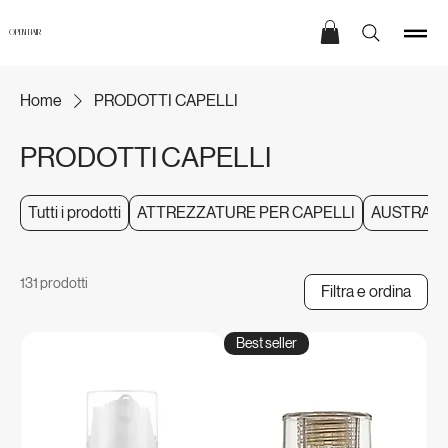
OPEN HAIR
Home
PRODOTTI CAPELLI
PRODOTTI CAPELLI
Tutti i prodotti
ATTREZZATURE PER CAPELLI
AUSTRALI
131 prodotti
Filtra e ordina
Best seller