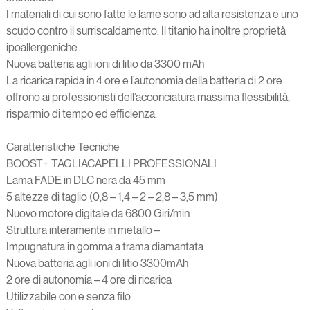
I materiali di cui sono fatte le lame sono ad alta resistenza e uno
scudo contro il surriscaldamento. Il titanio ha inoltre proprietà
ipoallergeniche.
Nuova batteria agli ioni di litio da 3300 mAh
La ricarica rapida in 4 ore e l’autonomia della batteria di 2 ore
offrono ai professionisti dell’acconciatura massima flessibilità,
risparmio di tempo ed efficienza.
Caratteristiche Tecniche
BOOST+ TAGLIACAPELLI PROFESSIONALI
Lama FADE in DLC nera da 45 mm
5 altezze di taglio (0,8 – 1,4 – 2 – 2,8 – 3,5 mm)
Nuovo motore digitale da 6800 Giri/min
Struttura interamente in metallo –
Impugnatura in gomma a trama diamantata
Nuova batteria agli ioni di litio 3300mAh
2 ore di autonomia – 4 ore di ricarica
Utilizzabile con e senza filo