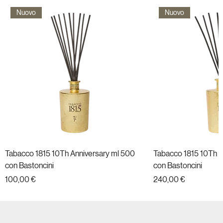
Nuovo
Nuovo
Tabacco 1815 10Th Anniversary ml 500
Tabacco 1815 10Th A
con Bastoncini
con Bastoncini
Prezzo
Prezzo
100,00 €
240,00 €
Nuovo
Nuovo
Nuovo
Nuovo
Nuovo
Nuovo
Nuovo
Nuovo
Nuovo
Nuovo
Nuovo
Nuovo