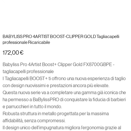
BABYLISS PRO 4ARTIST BOOST-CLIPPER GOLD Tagliacapelli
professionale Ricaricabile
Prezzo
172,00 €
Babyliss Pro 4Artist Boost+ Clipper Gold FX8700GBPE -
tagliacapelli professionale
I Tagliacapelli BOOST+ ti offrono una nuova esperienza di taglio
con design nuovissimi e prestazioni ancora più elevate.
Questa nuova serie va a completare una gamma già iconica che
ha permesso a BaBylissPRO di conquistare la fiducia di barbieri
e parrucchieri in tutto il mondo.
Robusta struttura in metallo progettata per la massima
affidabilità, senza compromessi.
Il design unico dell’impugnatura migliora l’ergonomia grazie al