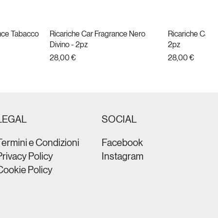
ance Tabacco
da
Ricariche Car Fragrance Nero
Vista rapida
Ricariche Car F
Vist
Divino - 2pz
2pz
Prezzo
Prezzo
28,00 €
28,00 €
Nuovo
LEGAL
SOCIAL
Termini e Condizioni
Facebook
Privacy Policy
Instagram
Cookie Policy
t Black
brain Metal
da
da
PHON ULTRA COMPACT ION
Vista rapida
PHON BRAVO 
Vist
 nero
Colore nero
Prezzo
109,00 €
Prezzo
59,90 €