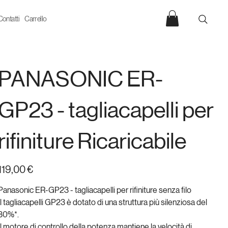
Contatti
Carrello
PANASONIC ER-
GP23 - tagliacapelli per
rifiniture Ricaricabile
rezzo
119,00 €
Panasonic ER-GP23 - tagliacapelli per rifiniture senza filo
Il tagliacapelli GP23 è dotato di una struttura più silenziosa del
30%*.
Il motore di controllo della potenza mantiene la velocità di