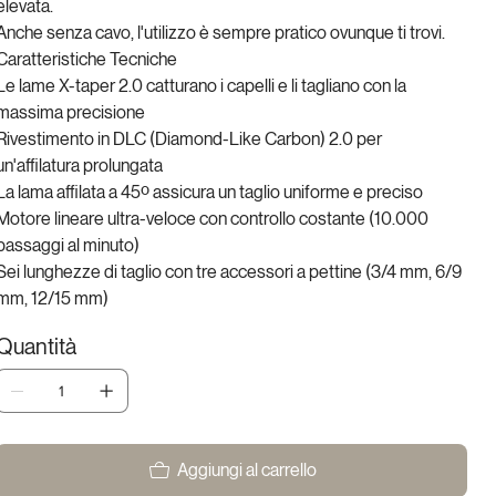
elevata.
Anche senza cavo, l'utilizzo è sempre pratico ovunque ti trovi.
Caratteristiche Tecniche
Le lame X-taper 2.0 catturano i capelli e li tagliano con la
massima precisione
Rivestimento in DLC (Diamond-Like Carbon) 2.0 per
un'affilatura prolungata
La lama affilata a 45º assicura un taglio uniforme e preciso
Motore lineare ultra-veloce con controllo costante (10.000
passaggi al minuto)
Sei lunghezze di taglio con tre accessori a pettine (3/4 mm, 6/9
mm, 12/15 mm)
Quantità
Aggiungi al carrello