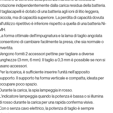
rotazione indipendentemente dalla carica residua della batteria.
Il tagliacapelli è dotato di una batteria agli ioni di litio leggera,
piccola, ma di capacità superiore. La perdita di capacità dovuta
all'utilizzo ripetitivo è inferiore rispetto a quella di una batteria Ni-
MH.
La forma ottimale dell'impugnatura e la lama di taglio angolata
consentono di cambiare facilmente la presa, che sia normale o
invertita.
Vengono forniti 2 accessori pettine per tagliare a diverse
lunghezze (3 mm, 6 mm). Il taglio a 0,3 mm è possibile se non si
usano accessori.
Per la ricarica, è sufficiente inserire l'unità nell'apposito
supporto. Il supporto ha forma verticale e compatta, ideata per
occupare poco spazio.
Durante la carica, la spia lampeggia in rosso.
L'indicatore lampeggia quando la potenza è bassa o si illumina
di rosso durante la carica per una rapida conferma visiva .
Con o senza cavo elettrico, la potenza di taglio è sempre