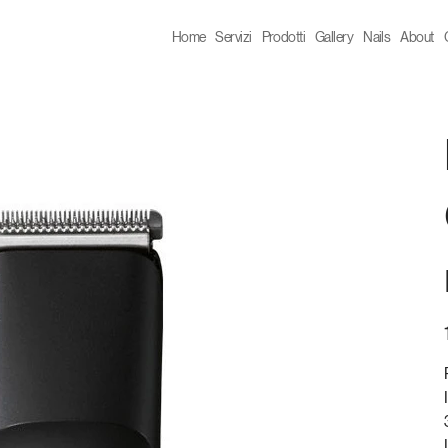
Home
Servizi
Prodotti
Gallery
Nails
About
P